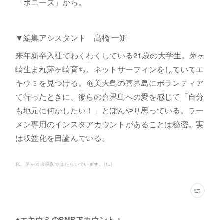
「ポニーズ」から。
▼編集アシスタント 髙橋 一矩
来年新卒入社でわくわくしている21歳の大学生。茅ヶ
崎生まれ茅ヶ崎育ち。ネットサーフィンをしていてエ
キウミを見つける。奄美大島の喜界島にボランティア
で行ったときに、彼らの喜界島への愛を感じて「自分
も地元に何かしたい！」とぼんやり思っている。ラー
メン専用のインスタアカウントがあることは秘密。実
は収益化を目論んでいる。
私、茅ヶ崎市役所ではたらいています。
(
15
)
※エキウミのSNSアカウント：