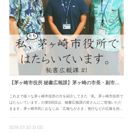
【茅ヶ崎市役所 秘書広報課】茅ヶ崎の市長・副市長の秘書や広報媒体を担当する課 – 広報担当の塩田恭介さん、秘書担当の金子雄基さん、姉妹都市担当の西原亮さん –
これまで様々な茅ヶ崎市役所の方を紹介してきた「私、茅ヶ崎市役所で
はたらいています」の第5回目は、秘書広報課の皆さんにご登場いただ
きます。茅ヶ崎市民におなじみ「広報ちがさき」発行などの広報を担…
2018.03.20 21:00