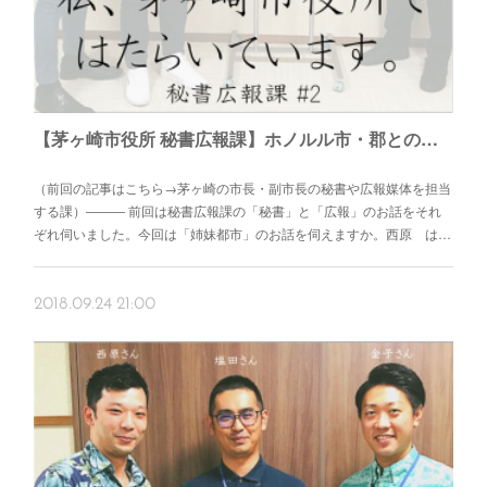
【茅ヶ崎市役所 秘書広報課】ホノルル市・郡との姉妹都市友好協定をまちの活性化に！ – 広報担当の塩田恭介さん、秘書担当の金子雄基さん、姉妹都市担当の西原亮さん –
（前回の記事はこちら→茅ヶ崎の市長・副市長の秘書や広報媒体を担当
する課）――― 前回は秘書広報課の「秘書」と「広報」のお話をそれ
ぞれ伺いました。今回は「姉妹都市」のお話を伺えますか。西原 は…
2018.09.24 21:00