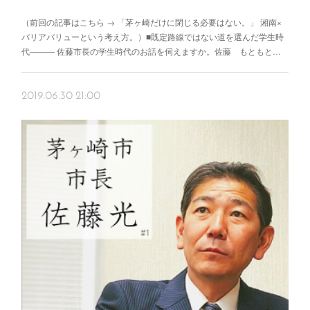
（前回の記事はこちら → 「茅ヶ崎だけに閉じる必要はない。」 湘南×
バリアバリューという考え方。）■既定路線ではない道を選んだ学生時
代――― 佐藤市長の学生時代のお話を伺えますか。佐藤 もともと…
2019.06.30 21:00