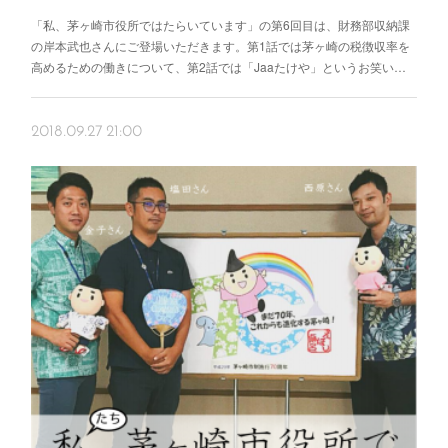
「私、茅ヶ崎市役所ではたらいています」の第6回目は、財務部収納課
の岸本武也さんにご登場いただきます。第1話では茅ヶ崎の税徴収率を
高めるための働きについて、第2話では「Jaaたけや」というお笑い…
2018.09.27 21:00