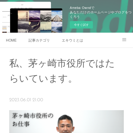
Ameba Owndで
あなただけのホームページやブログをつ
くろう
今すぐ試す
HOME
記事カテゴリ
エキウミとは
雄三通りの写真
私、茅ヶ崎市役所ではた
らいています。
2023.06.01 21:00