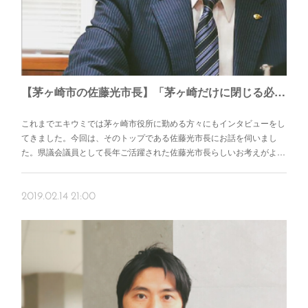
【茅ヶ崎市の佐藤光市長】「茅ヶ崎だけに閉じる必要はない。」 湘南×バリアバリューという考え方。
これまでエキウミでは茅ヶ崎市役所に勤める方々にもインタビューをし
てきました。今回は、そのトップである佐藤光市長にお話を伺いまし
た。県議会議員として長年ご活躍された佐藤光市長らしいお考えがよ…
2019.02.14 21:00