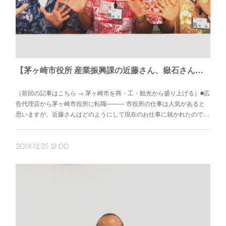
【茅ヶ崎市役所 産業振興課の近藤さん、嶽石さん、竹松さん】「産業振興課に相談したら、やりたいことができる」を目指して
（前回の記事はこちら → 茅ヶ崎市を商・工・観光から盛り上げる）■広
告代理店から茅ヶ崎市役所に転職――― 市役所の仕事は人気があると
思いますが、近藤さんはどのようにして現在のお仕事に就かれたので…
2019.12.25 21:00