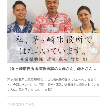
【茅ヶ崎市役所 産業振興課の近藤さん、嶽石さん、竹松さん】茅ヶ崎市を商・工・観光から盛り上げる
茅ヶ崎市役所の産業振興課は、この街の経済発展に欠かせない存在で
す。今回はその中から、商業・観光・工業の各分野をご担当されている
３人にお話を伺いました。（全2話）
2019.07.03 21:00