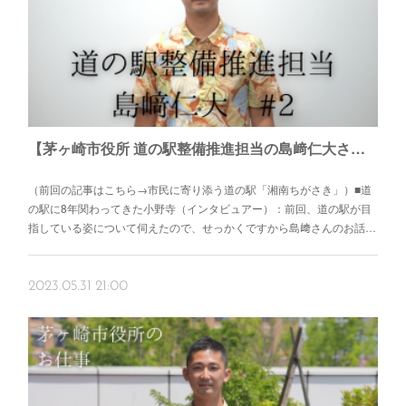
【茅ヶ崎市役所 道の駅整備推進担当の島﨑仁大さん #2】延期に次ぐ延期を乗り越えて。
（前回の記事はこちら→市民に寄り添う道の駅「湘南ちがさき」）■道
の駅に8年関わってきた小野寺（インタビュアー）：前回、道の駅が目
指している姿について伺えたので、せっかくですから島﨑さんのお話…
2023.05.31 21:00