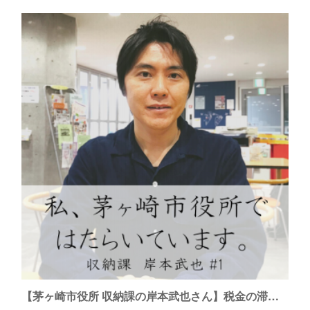
【茅ヶ崎市役所 収納課の岸本武也さん】税金の滞納をなくす仕事。子どもの税教育にも取り組む。