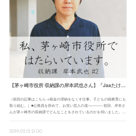
【茅ヶ崎市役所 収納課の岸本武也さん】「Jaaたけや」としても茅ヶ崎を盛り上げたい。湘南茅ヶ崎発のお笑いライブ「茅ケ崎-1グランプリ（チガワン）」
（前回の記事はこちら→税金の滞納をなくす仕事。子どもの税教育にも
取り組む。）■公務員を辞めて、お笑い芸人の道へ――― 前回、岸本さ
んが茅ヶ崎市の収納課でどんなことをされているのかを伺いました。…
2019.02.12 21:00