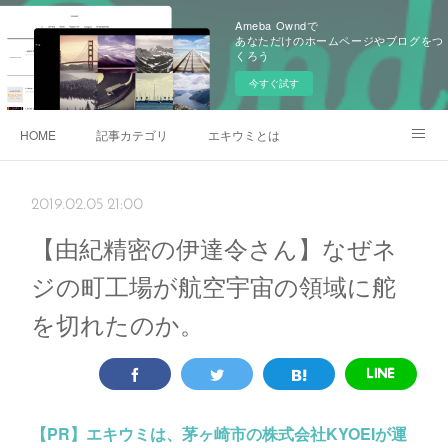
Ameba Owndで
あなただけのホームページやブログをつ
くろう
今すぐ試す
HOME
記事カテゴリ
エキウミとは
雄三通りの写真
2019.02.05 21:00
【由紀精密の伊達令さん】なぜネ
ジの町工場が航空宇宙の領域に舵
を切れたのか。
【PR】
エキウミは、茅ヶ崎市の株式会社KYOEIが運