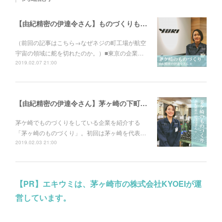
【由紀精密の伊達令さん】ものづくりも、広報も強い町工場。
（前回の記事はこちら→なぜネジの町工場が航空
宇宙の領域に舵を切れたのか。）■東京の企業…
2019.02.07 21:00
【由紀精密の伊達令さん】茅ヶ崎の下町ロケット。皇太子殿下がご視察された町工場のものづくり。
茅ケ崎でものづくりをしている企業を紹介する
「茅ヶ崎のものづくり」。初回は茅ヶ崎を代表…
2019.02.03 21:00
【PR】エキウミは、茅ヶ崎市の株式会社KYOEIが運
営しています。