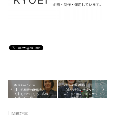
2019.02.07 21:00
2019.02.03 21:00
【由紀精密の伊達令さ
【由紀精密の伊達令さ
ん】ものづくりも、広報
ん】茅ヶ崎の下町ロケッ
も強い町工場。
ト。皇太子殿下がご視…
関連記事