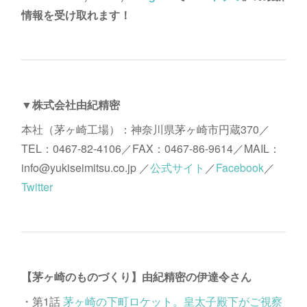
情報を受け取れます！
▼株式会社由紀精密
本社（茅ヶ崎工場）：神奈川県茅ヶ崎市円蔵370／
TEL：0467-82-4106／FAX：0467-86-9614／MAIL：
info@yukiseimitsu.co.jp ／
公式サイト
／
Facebook
／
Twitter
【茅ヶ崎のものづくり】由紀精密の伊達令さん
・第1話
茅ヶ崎の下町ロケット。皇太子殿下がご視察