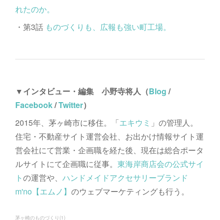
れたのか。
・第3話
ものづくりも、広報も強い町工場。
▼インタビュー・編集 小野寺将人（
Blog
/
Facebook
/
Twitter
）
2015年、茅ヶ崎市に移住。「
エキウミ
」の管理人。
住宅・不動産サイト運営会社、お出かけ情報サイト運
営会社にて営業・企画職を経た後、現在は総合ポータ
ルサイトにて企画職に従事。
東海岸商店会の公式サイ
ト
の運営や、
ハンドメイドアクセサリーブランド
m'no【エムノ】
のウェブマーケティングも行う。
茅ヶ崎のものづくり
(
1
)