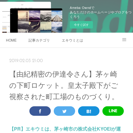
Ameba Owndで
あなただけのホームページやブログをつ
くろう
今すぐ試す
HOME
記事カテゴリ
エキウミとは
雄三通りの写真
2019.02.03 21:00
【由紀精密の伊達令さん】茅ヶ崎
の下町ロケット。皇太子殿下がご
視察された町工場のものづくり。
【PR】
エキウミは、茅ヶ崎市の株式会社KYOEIが運