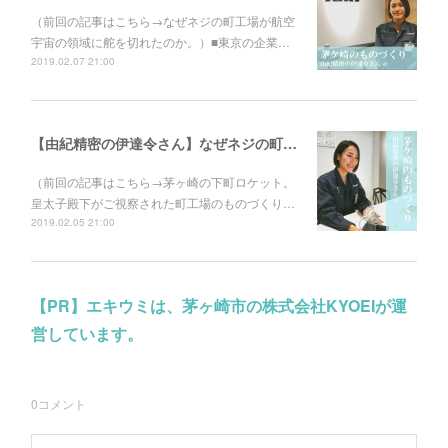
（前回の記事はこちら→なぜネジの町工場が航空
宇宙の領域に舵を切れたのか。）■東京の企業…
2019.02.07 21:00
【由紀精密の伊達令さん】なぜネジの町工場が航空宇宙の領域に舵を切れたのか。
（前回の記事はこちら→茅ヶ崎の下町ロケット。
皇太子殿下がご視察された町工場のものづくり…
2019.02.05 21:00
【PR】エキウミは、茅ヶ崎市の株式会社KYOEIが運
営しています。
0
コメント