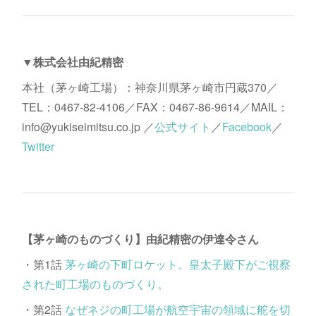
▼株式会社由紀精密
本社（茅ヶ崎工場）：神奈川県茅ヶ崎市円蔵370／
TEL：0467-82-4106／FAX：0467-86-9614／MAIL：
info@yukiseimitsu.co.jp ／
公式サイト
／
Facebook
／
Twitter
【茅ヶ崎のものづくり】由紀精密の伊達令さん
・第1話
茅ヶ崎の下町ロケット。皇太子殿下がご視察
された町工場のものづくり。
・第2話
なぜネジの町工場が航空宇宙の領域に舵を切