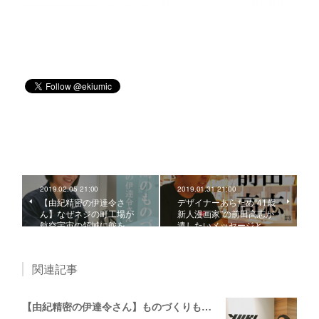
2019.02.05 21:00
2019.01.31 21:00
【由紀精密の伊達令さ
デザイナーあらため“41歳
ん】なぜネジの町工場が
新人漫画家”の前田高志が
航空宇宙の領域に舵を…
遺したいメッセージと…
関連記事
【由紀精密の伊達令さん】ものづくりも、広報も強い町工場。