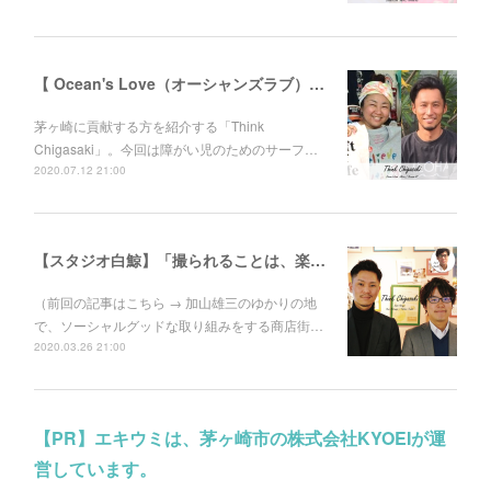
【 Ocean's Love（オーシャンズラブ）】障がい児向けサーフィンスクールをやってみたら、みんなが笑顔になった。伊東“あびる”花江さんと伊藤良師さん
茅ヶ崎に貢献する方を紹介する「Think
Chigasaki」。今回は障がい児のためのサーフ…
2020.07.12 21:00
【スタジオ白鯨】「撮られることは、楽しい。」人に喜んでもらえて、自分たちも成長できることをする
（前回の記事はこちら → 加山雄三のゆかりの地
で、ソーシャルグッドな取り組みをする商店街…
2020.03.26 21:00
【PR】エキウミは、茅ヶ崎市の株式会社KYOEIが運
営しています。