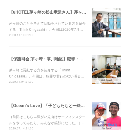
【8HOTEL茅ヶ崎の松山竜造さん】茅ヶ崎と繋がれるホテル。夏はもちろん、秋冬こそサウナ好きに来て欲しい。
茅ヶ崎のことを考えて活動をされている方を紹介
する「Think Chigasaki」。今回は2020年7月…
2020.11.19 21:30
【保護司会 茅ヶ崎・寒川地区】犯罪・非行から立ち直ろうとする人に、寄り添う人がいます。保護司の板坂光明さん、戸井田 慎さん
茅ヶ崎に貢献する方を紹介する「Think
Chigasaki」。今回は、犯罪や非行のない明る…
2020.11.04 21:00
【Ocean's Love】「子どもたちと一緒に成長していきたい。」伊東"あびる"花江さんと伊藤良師さん
（前回はこちら→障がい児向けサーフィンスクー
ルをやってみたら、みんなが笑顔になった。）…
2020.07.14 21:00