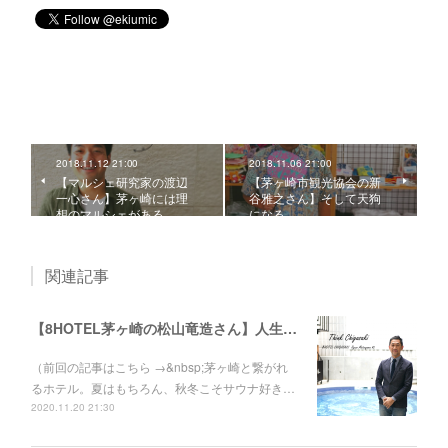
2018.11.12 21:00
2018.11.06 21:00
【マルシェ研究家の渡辺
【茅ヶ崎市観光協会の新
一心さん】茅ヶ崎には理
谷雅之さん】そして天狗
想のマルシェがある。
になる。
関連記事
【8HOTEL茅ヶ崎の松山竜造さん】人生を変えた、社長との再会。ゼットンから湘南レーベルへ。
（前回の記事はこちら →&nbsp;茅ヶ崎と繋がれ
るホテル。夏はもちろん、秋冬こそサウナ好き…
2020.11.20 21:30