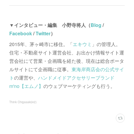
▼インタビュー・編集 小野寺将人（
Blog
/
Facebook
/
Twitter
）
2015年、茅ヶ崎市に移住。「
エキウミ
」の管理人。
住宅・不動産サイト運営会社、お出かけ情報サイト運
営会社にて営業・企画職を経た後、現在は総合ポータ
ルサイトにて企画職に従事。
東海岸商店会の公式サイ
ト
の運営や、
ハンドメイドアクセサリーブランド
m'no【エムノ】
のウェブマーケティングも行う。
Think Chigasaki
(
42
)