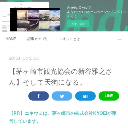
Ameba Owndで
あなただけのホームページやブログをつ
くろう
今すぐ試す
HOME
記事カテゴリ
エキウミとは
雄三通りの写真
2018.11.06 21:00
【茅ヶ崎市観光協会の新谷雅之さ
ん】そして天狗になる。
【PR】
エキウミは、茅ヶ崎市の株式会社KYOEIが運
営しています。