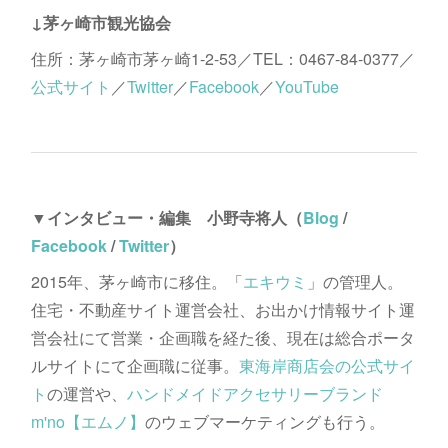
↓茅ヶ崎市観光協会
住所：茅ヶ崎市茅ヶ崎1-2-53／TEL：0467-84-0377／
公式サイト
／
Twitter
／
Facebook
／
YouTube
▼インタビュー・編集 小野寺将人（
Blog
/
Facebook
/
Twitter
）
2015年、茅ヶ崎市に移住。「
エキウミ
」の管理人。
住宅・不動産サイト運営会社、お出かけ情報サイト運
営会社にて営業・企画職を経た後、現在は総合ポータ
ルサイトにて企画職に従事。
東海岸商店会の公式サイ
ト
の運営や、
ハンドメイドアクセサリーブランド
m'no【エムノ】
のウェブマーケティングも行う。