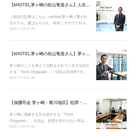
【8HOTEL茅ヶ崎の松山竜造さん】人生を変えた、社長との再会。ゼットンから湘南レーベルへ。
（前回の記事はこちら →&nbsp;茅ヶ崎と繋がれ
るホテル。夏はもちろん、秋冬こそサウナ好き…
2020.11.20 21:30
【8HOTEL茅ヶ崎の松山竜造さん】茅ヶ崎と繋がれるホテル。夏はもちろん、秋冬こそサウナ好きに来て欲しい。
茅ヶ崎のことを考えて活動をされている方を紹介
する「Think Chigasaki」。今回は2020年7月…
2020.11.19 21:30
【保護司会 茅ヶ崎・寒川地区】犯罪・非行から立ち直ろうとする人に、寄り添う人がいます。保護司の板坂光明さん、戸井田 慎さん
茅ヶ崎に貢献する方を紹介する「Think
Chigasaki」。今回は、犯罪や非行のない明る…
2020.11.04 21:00