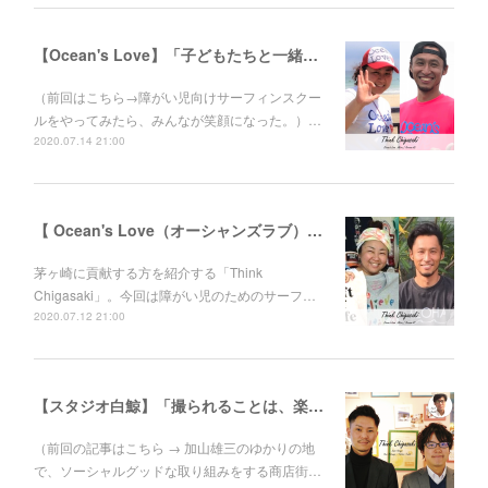
【Ocean's Love】「子どもたちと一緒に成長していきたい。」伊東"あびる"花江さんと伊藤良師さん
（前回はこちら→障がい児向けサーフィンスクー
ルをやってみたら、みんなが笑顔になった。）…
2020.07.14 21:00
【 Ocean's Love（オーシャンズラブ）】障がい児向けサーフィンスクールをやってみたら、みんなが笑顔になった。伊東“あびる”花江さんと伊藤良師さん
茅ヶ崎に貢献する方を紹介する「Think
Chigasaki」。今回は障がい児のためのサーフ…
2020.07.12 21:00
【スタジオ白鯨】「撮られることは、楽しい。」人に喜んでもらえて、自分たちも成長できることをする
（前回の記事はこちら → 加山雄三のゆかりの地
で、ソーシャルグッドな取り組みをする商店街…