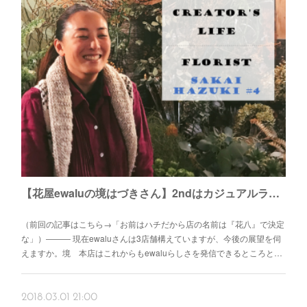
【花屋ewaluの境はづきさん】2ndはカジュアルライン、3rdはギフトのお店へ
（前回の記事はこちら→「お前はハチだから店の名前は『花八』で決定
な」）――― 現在ewaluさんは3店舗構えていますが、今後の展望を伺
えますか。境 本店はこれからもewaluらしさを発信できるところと…
2018.03.01 21:00