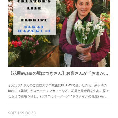
【花屋ewaluの境はづきさん】お客さんが「おまかせ」で注文する茅ヶ崎のオーダーメイド花屋さん。頼み方のコツは？
↓境はづきさんのご経歴大学卒業後にBEAMSで働いたのち、茅ヶ崎の
hanae（花衛）やスポーティフカフェなど、花屋と飲食店を中心に様々
なお店で経験を積む。2009年にオーダーメイドスタイルの花屋ewalu…
2017.11.22 00:30