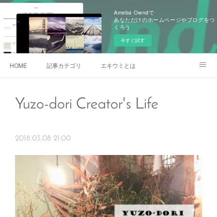
Ameba Owndで
あなただけのホームページやブログをつ
くろう
今すぐ試す
HOME
記事カテゴリ
エキウミとは
雄三通りの写真
Yuzo-dori Creator's Life
2018.03.08 21:00