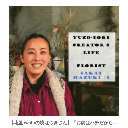
【花屋ewaluの境はづきさん】「お前はハチだから店の名前は『花八』で決定な」