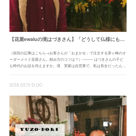
【花屋ewaluの境はづきさん】「どうして仏様にもっとかわいいお花をあげちゃいけないんだろう」
（前回の記事はこちら→お客さんが「おまかせ」で注文する茅ヶ崎のオ
ーダーメイド花屋さん。頼み方のコツは？）――― はづきさんの子ど
も時代のお話を伺えますか。境 実家は自営業で、私は長女だったん…
2018.02.15 21:00