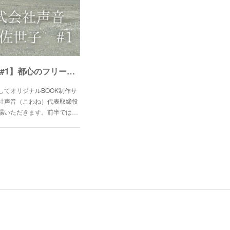
【株式会社声音の飯室佐世子さん #1】都心のフリーライターから湘南移住と起業。全力を出せる環境を求めてたどり着いた、ゆとりのある生き方とは？
てオリジナルBOOK制作サ
社声音（こわね）代表取締役
場いただきます。前半では…