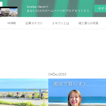
Ameba Owndで
今す
あなただけのホームページやブログをつくろう
HOME
記事カテゴリ
エキウミとは
雄三通りの写真
04
Dec
2023