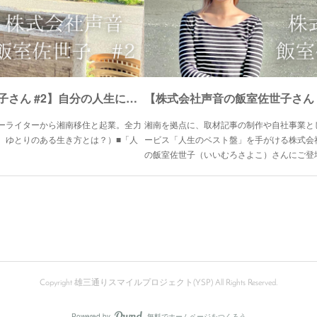
【株式会社声音の飯室佐世子さん #2】自分の人生に感動し、大切な人に声を遺してほしい。オリジナルBOOK制作サービス『人生のベスト盤』に込めた思い。
ーライターから湘南移住と起業。全力
湘南を拠点に、取材記事の制作や自社事業とし
、ゆとりのある生き方とは？）■「人
ービス「人生のベスト盤」を手がける株式会
の飯室佐世子（いいむろさよこ）さんにご登
Copyright 雄三通りスマイルプロジェクト(YSP) All Rights Reserved.
Powered by
無料でホームページをつくろう