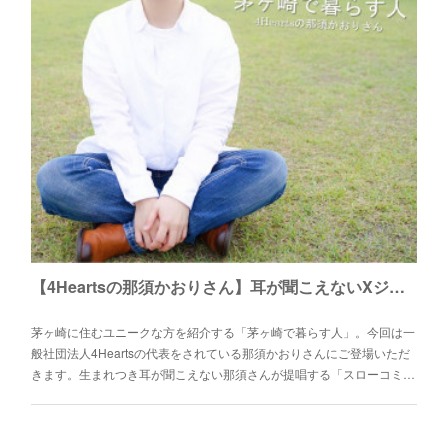
【4Heartsの那須かおりさん】耳が聞こえないXジェンダー当事者として、皆が生きやすい世界を目指す「スローコミュニケーション」の考え方とは。
茅ヶ崎に住むユニークな方を紹介する「茅ヶ崎で暮らす人」。今回は一
般社団法人4Heartsの代表をされている那須かおりさんにご登場いただ
きます。生まれつき耳が聞こえない那須さんが提唱する「スローコミ…