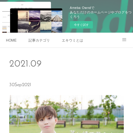
Ameba Owndで
あなただけのホームページやブログをつ
くろう
今すぐ試す
HOME
記事カテゴリ
エキウミとは
雄三通りの写真
2021
.
09
30
Sep
2021