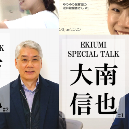
08
Jan
2020
【ゆうゆう保育園の逆井絵里香さん】普段の子どもの会話から言葉を拾って行動するのが保育園での大人の役割
雄三通りで働く人にお話を伺う「雄三通りで
の中にその国の文化が詰まっている）■
南へ移住して５年。茅ヶ崎の雄三通りにある
の様子
絵里香さんです。海外で幼児教育のワーキン
Copyright 雄三通りスマイルプロジェクト(YSP) All Rights Reserved.