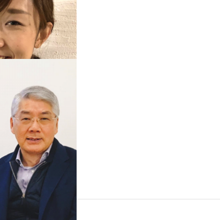
【ゆうゆう保育園の逆井絵里香さん】幼児教育の中にその国の文化が詰まっている
会えるあの人」。今回は、湘
保育園に勤める保育士、逆井
グホリデーを経験されて感…