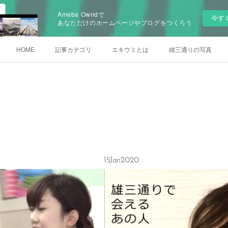
Ameba Owndで
今す
あなただけのホームページやブログをつくろう
HOME
記事カテゴリ
エキウミとは
雄三通りの写真
15
Jan
2020