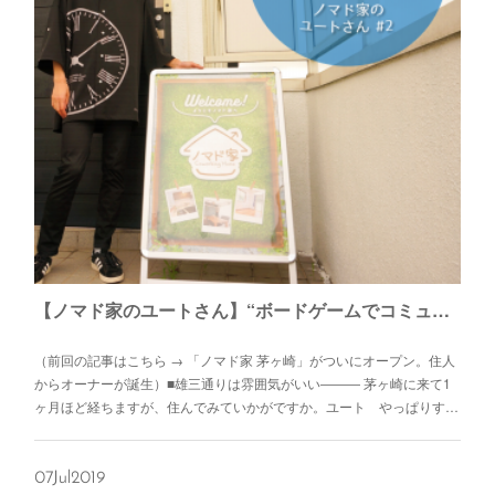
【ノマド家のユートさん】“ボードゲームでコミュニティづくりを” ノマド家のオーナーだけにとどまらないマルチな活躍。
（前回の記事はこちら → 「ノマド家 茅ヶ崎」がついにオープン。住人
からオーナーが誕生）■雄三通りは雰囲気がいい――― 茅ヶ崎に来て1
ヶ月ほど経ちますが、住んでみていかがですか。ユート やっぱりす…
07
Jul
2019