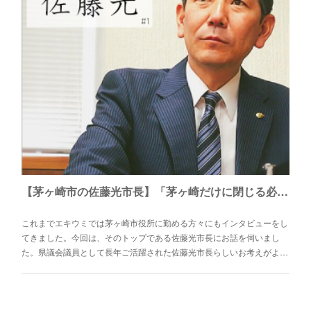
【茅ヶ崎市の佐藤光市長】「茅ヶ崎だけに閉じる必要はない。」 湘南×バリアバリューという考え方。
これまでエキウミでは茅ヶ崎市役所に勤める方々にもインタビューをし
てきました。今回は、そのトップである佐藤光市長にお話を伺いまし
た。県議会議員として長年ご活躍された佐藤光市長らしいお考えがよ…