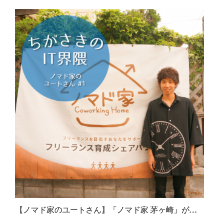
【ノマド家のユートさん】「ノマド家 茅ヶ崎」がついにオープン。住人からオーナーが誕生。