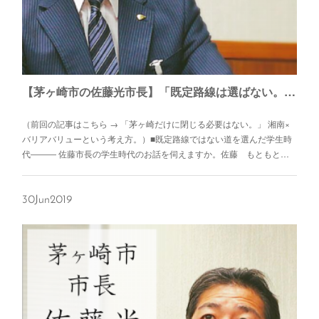
【茅ヶ崎市の佐藤光市長】「既定路線は選ばない。」茅ヶ崎市を改革する市長。
（前回の記事はこちら → 「茅ヶ崎だけに閉じる必要はない。」 湘南×
バリアバリューという考え方。）■既定路線ではない道を選んだ学生時
代――― 佐藤市長の学生時代のお話を伺えますか。佐藤 もともと…
30
Jun
2019