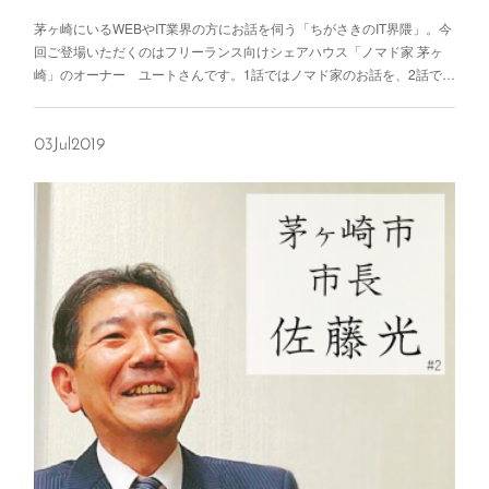
茅ヶ崎にいるWEBやIT業界の方にお話を伺う「ちがさきのIT界隈」。今
回ご登場いただくのはフリーランス向けシェアハウス「ノマド家 茅ヶ
崎」のオーナー ユートさんです。1話ではノマド家のお話を、2話で…
03
Jul
2019