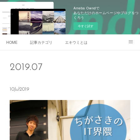
Ameba Owndで
あなただけのホームページやブログをつ
くろう
今すぐ試す
HOME
記事カテゴリ
エキウミとは
雄三通りの写真
2019
.
07
10
Jul
2019