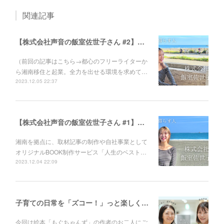
関連記事
【株式会社声音の飯室佐世子さん #2】自分の人生に感動し、大切な人に声を遺してほしい。オリジナルBOOK制作サービス『人生のベスト盤』に込めた思い。
（前回の記事はこちら→都心のフリーライターか
ら湘南移住と起業。全力を出せる環境を求めて…
2023.12.05 22:37
【株式会社声音の飯室佐世子さん #1】都心のフリーライターから湘南移住と起業。全力を出せる環境を求めてたどり着いた、ゆとりのある生き方とは？
湘南を拠点に、取材記事の制作や自社事業として
オリジナルBOOK制作サービス「人生のベスト…
2023.12.04 22:09
子育ての日常を「ズコー！」っと楽しくする絵本「もぐちゃんず」／絵本作家すぎもとしょうこ×イラストレーターほそのみき
今回は絵本「もぐちゃんず」の作者のお二人にご