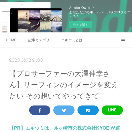
Ameba Owndで
あなただけのホームページやブログをつ
くろう
今すぐ試す
HOME
記事カテゴリ
エキウミとは
雄三通りの写真
2020.08.12 21:00
【プロサーファーの大澤伸幸さ
ん】サーフィンのイメージを変え
たい その想いでやってきて
【PR】
エキウミは、茅ヶ崎市の株式会社KYOEIが運