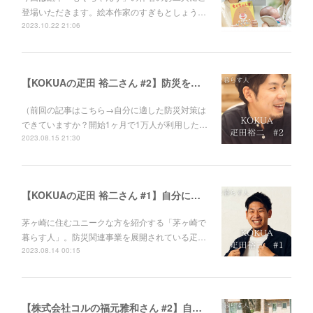
登場いただきます。絵本作家のすぎもとしょう…
2023.10.22 21:06
【KOKUAの疋田 裕二さん #2】防災を「めんどくさいこと」から「価値のあること」へ。
（前回の記事はこちら→自分に適した防災対策は
できていますか？開始1ヶ月で1万人が利用した…
2023.08.15 21:30
【KOKUAの疋田 裕二さん #1】自分に適した防災対策はできていますか？開始1ヶ月で1万人が利用した防災サービス。
茅ヶ崎に住むユニークな方を紹介する「茅ヶ崎で
暮らす人」。防災関連事業を展開されている疋…
2023.08.14 00:15
【株式会社コルの福元雅和さん #2】自己満足で終わらせない。社会課題に取り組むときの心構えとは。