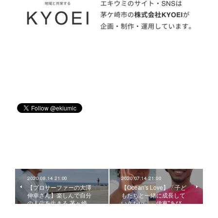
2020.08.14 21:00
2020.07.14 21:00
【プロサーファーの大澤
【Ocean's Love】「子ど
伸幸さん】楽しんで自分
もたちと一緒に成長して
の人生を生きる 茅ヶ崎…
いきたい。」伊東"あび…