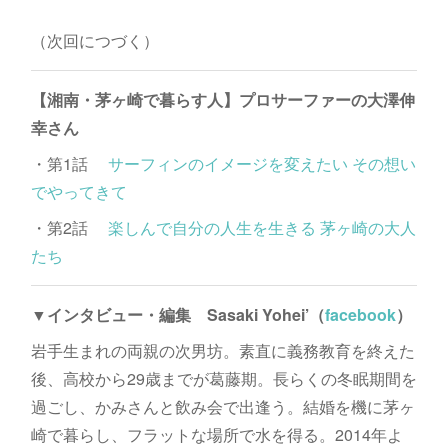
（次回につづく）
【湘南・茅ヶ崎で暮らす人】プロサーファーの大澤伸
幸さん
・第1話
サーフィンのイメージを変えたい その想い
でやってきて
・第2話
楽しんで自分の人生を生きる 茅ヶ崎の大人
たち
▼インタビュー・編集 Sasaki Yohei’（
facebook
）
岩手生まれの両親の次男坊。素直に義務教育を終えた
後、高校から29歳までが葛藤期。長らくの冬眠期間を
過ごし、かみさんと飲み会で出逢う。結婚を機に茅ヶ
崎で暮らし、フラットな場所で水を得る。2014年よ