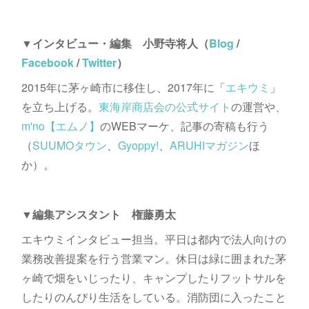
▼インタビュー・編集 小野寺将人（
Blog
/
Facebook
/
Twitter
）
2015年に茅ヶ崎市に移住し、2017年に「
エキウミ
」
を立ち上げる。
東海岸商店会の公式サイト
の運営や、
m'no【エムノ】
のWEBマーケ、記事の寄稿も行う
（
SUUMOタウン
、
Gyoppy!
、
ARUHIマガジン
ほ
か）。
▼編集アシスタント 権藤勇太
エキウミインタビュー担当。平日は都内で法人向けの
業務改善提案を行う営業マン。休日は緑に囲まれた茅
ヶ崎で畑をいじったり、キャンプしたりフットサルを
したりのんびり生活をしている。消防団に入ったこと