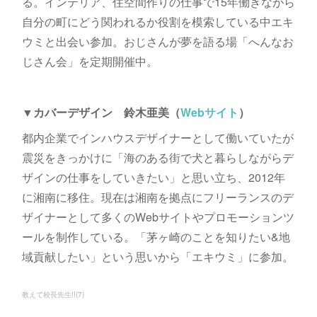
る。インテリア、住空間作りの仕事で15年働きながら
自分の町にどう関われるか役割を模索している中エキ
ウミと出会い参加。おじさんが夢を語る場「へんなお
じさん会」を定期開催中。
▼カバーデザイン 鈴木亜美（
Webサイト
）
都内企業でインハウスデザイナーとして働いていたが
震災をきっかけに「海のある街で犬と暮らしながらデ
ザインの仕事をしていきたい」と思い立ち、2012年
に湘南に移住。現在は湘南を拠点にフリーランスのデ
ザイナーとして多くのWebサイトやプロモーションツ
ールを制作している。「茅ヶ崎のことを知りたい&地
域貢献したい」という思いから「エキウミ」に参加。
教えて校長先生!!
(
7
)