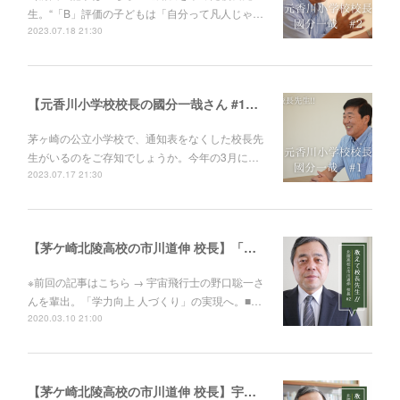
生。“「B」評価の子どもは「自分って凡人じゃ…
2023.07.18 21:30
【元香川小学校校長の國分一哉さん #1】通知表をやめた校長先生。“「B」評価の子どもは「自分って凡人じゃん」と思っちゃう。”
茅ヶ崎の公立小学校で、通知表をなくした校長先
生がいるのをご存知でしょうか。今年の3月に…
2023.07.17 21:30
【茅ケ崎北陵高校の市川道伸 校長】「人は変われる」。生徒の成長のためにすべきこと
※前回の記事はこちら → 宇宙飛行士の野口聡一さ
んを輩出。「学力向上 人づくり」の実現へ。■…
2020.03.10 21:00
【茅ケ崎北陵高校の市川道伸 校長】宇宙飛行士の野口聡一さんを輩出。「学力向上 人づくり」の実現へ。