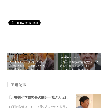
2020.02.22 21:00
2020.02.11 21:00
【ジモハック湘南の齋藤
【茅ケ崎高校の清宮太郎
浩平さん】令和の洗礼を
校長】全国初の取り組
受けて、茅ヶ崎に引っ…
み。全日制の高校でイ…
関連記事
【元香川小学校校長の國分一哉さん #2】これからの時代は「自分の頭で考える」のが大切になる。ところで先生はそれができているか？
（前回の記事はこちら→通知表をやめた校長先