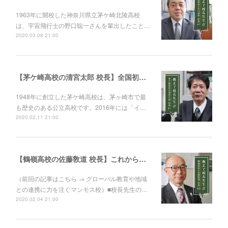
1963年に開校した神奈川県立茅ケ崎北陵高校
は、宇宙飛行士の野口聡一さんを輩出したこと…
2020.03.08 21:00
【茅ケ崎高校の清宮太郎 校長】全国初の取り組み。全日制の高校でインクルーシブ教育を推進
1948年に創立した茅ケ崎高校は、茅ヶ崎市で最
も歴史のある公立高校です。2016年には「イ…
2020.02.11 21:00
【鶴嶺高校の佐藤敎道 校長】これから社会人になる生徒たちに伝えたいメッセージ
（前回の記事はこちら → グローバル教育や地域
との連携に力を注ぐマンモス校）■校長先生の…
2020.02.04 21:00