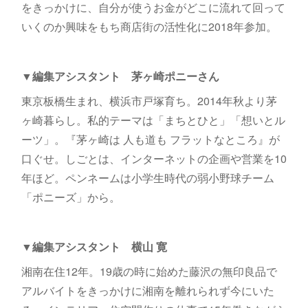
をきっかけに、自分が使うお金がどこに流れて回って
いくのか興味をもち商店街の活性化に2018年参加。
▼編集アシスタント 茅ヶ崎ポニーさん
東京板橋生まれ、横浜市戸塚育ち。2014年秋より茅
ヶ崎暮らし。私的テーマは「まちとひと」「想いとル
ーツ」。『茅ヶ崎は 人も道も フラットなところ』が
口ぐせ。しごとは、インターネットの企画や営業を10
年ほど。ペンネームは小学生時代の弱小野球チーム
「ポニーズ」から。
▼編集アシスタント 横山 寛
湘南在住12年。19歳の時に始めた藤沢の無印良品で
アルバイトをきっかけに湘南を離れられず今にいた