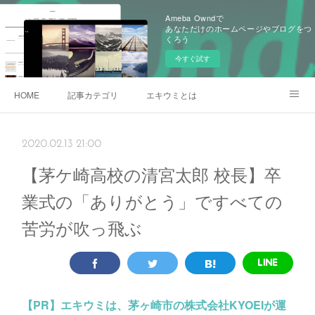
Ameba Owndで
あなただけのホームページやブログをつ
くろう
今すぐ試す
HOME
記事カテゴリ
エキウミとは
雄三通りの写真
2020.02.13 21:00
【茅ケ崎高校の清宮太郎 校長】卒
業式の「ありがとう」ですべての
苦労が吹っ飛ぶ
【PR】
エキウミは、茅ヶ崎市の株式会社KYOEIが運