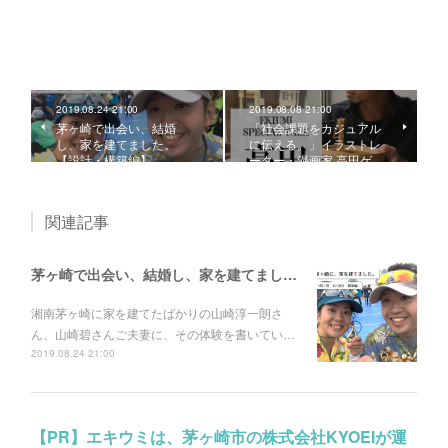
2019.08.24 21:00
2019.08.08 21:00
茅ヶ崎で出会い、結婚
「社会課題をカジュアル
し、家を建てました。
に伝える。」イラストレ
【設計・構築編】
ーター・漫画家 高田ゲ…
関連記事
茅ヶ崎で出会い、結婚し、家を建てました。【設計・構築編】
湘南茅ヶ崎に家を建てたばかりの山崎淳一朗さ
ん、山崎碧さんご夫妻に、その体験を書いてい…
2019.08.24 21:00
【PR】エキウミは、茅ヶ崎市の株式会社KYOEIが運