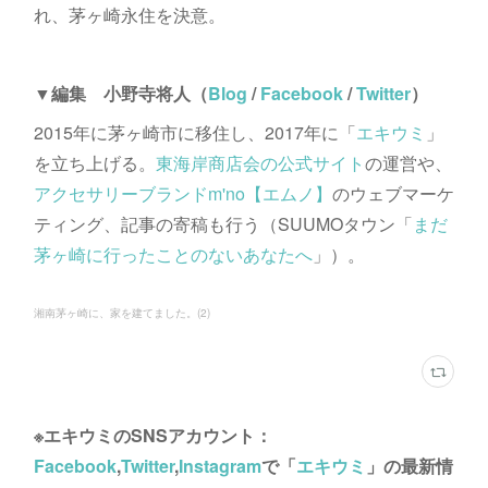
れ、茅ヶ崎永住を決意。
▼編集 小野寺将人（
Blog
/
Facebook
/
Twitter
）
2015年に茅ヶ崎市に移住し、2017年に「
エキウミ
」
を立ち上げる。
東海岸商店会の公式サイト
の運営や、
アクセサリーブランドm'no【エムノ】
のウェブマーケ
ティング、記事の寄稿も行う（SUUMOタウン「
まだ
茅ヶ崎に行ったことのないあなたへ
」）。
湘南茅ヶ崎に、家を建てました。
(
2
)
※エキウミのSNSアカウント：
Facebook
,
Twitter
,
Instagram
で「
エキウミ
」の最新情