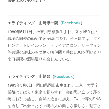
▼ライティング 山﨑淳一朗（
Facebook
）
1980年5月1日、神奈川県横浜生まれ。茅ヶ崎在住の
職場の同僚の勧めで茅ヶ崎に移住。茅ヶ崎では、ダイ
ビング、トレイルラン、トライアスロン、サーフィン
等共通の趣味のもつ茅ヶ崎仲間と共にBBQを開いたり
南口界隈の酒場巡りを楽しんでいる。
▼ライティング 山﨑碧（
Facebook
）
1983年5月6日、岡山県岡山市生まれ。上京し大学卒
業後はしばらく東京で暮らすも、突如思い立って茅ヶ
崎にお引っ越し。自然の近さに加え、Twitter等のSNS
を通じて出会った茅ヶ崎の人の楽しさ優しさに魅了さ