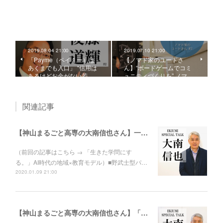
2019.08.04 21:00
2019.07.10 21:00
「Payme（ペイミー）は
【ノマド家のユートさ
あくまでも入口」 “信用は
ん】“ボードゲームでコミ
あるけどお金がない若…
ュニティづくりを” ノマ…
関連記事
【神山まるごと高専の大南信也さん】一番の原動力は、その「変化の向こう側を覗いてみたい」という好奇心
（前回の記事はこちら → 「生きた学問にす
る。」AI時代の地域×教育モデル）■野武士型パ…
2020.01.09 21:00
【神山まるごと高専の大南信也さん】「生きた学問にする。」AI時代の地域×教育モデル