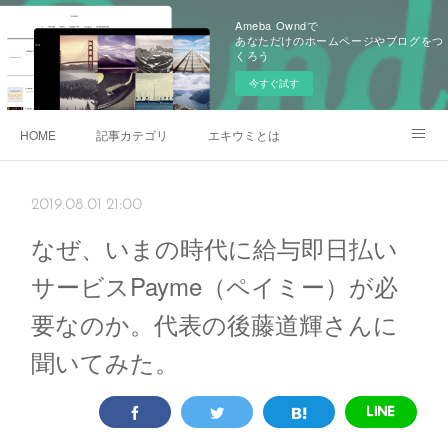
Ameba Owndで
あなただけのホームページやブログをつ
くろう
今すぐ試す
HOME
記事カテゴリ
エキウミとは
雄三通りの写真
2019.08.01 21:00
なぜ、いまの時代に給与即日払い
サービスPayme（ペイミー）が必
要なのか。代表の後藤道輝さんに
聞いてみた。