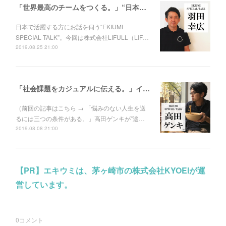
「世界最高のチームをつくる。」“日本一働きたい会社”をつくったLIFULL羽田幸広の次なる挑戦。
日本で活躍する方にお話を伺う“EKIUMI
SPECIAL TALK”。今回は株式会社LIFULL（LIF…
2019.08.25 21:00
「社会課題をカジュアルに伝える。」イラストレーター・漫画家 高田ゲンキの挑戦
（前回の記事はこちら → 「悩みのない人生を送
るには三つの条件がある。」高田ゲンキが”逃…
2019.08.08 21:00
【PR】エキウミは、茅ヶ崎市の株式会社KYOEIが運
営しています。
0
コメント