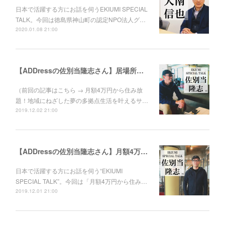
日本で活躍する方にお話を伺うEKIUMI SPECIAL
TALK。今回は徳島県神山町の認定NPO法人グ…
2020.01.08 21:00
【ADDressの佐別当隆志さん】居場所のある社会をつくる。シェアリングエコノミーが救う地域と人
（前回の記事はこちら → 月額4万円から住み放
題！地域にねざした夢の多拠点生活を叶えるサ…
2019.12.02 21:00
【ADDressの佐別当隆志さん】月額4万円から住み放題！地域にねざした夢の多拠点生活を叶えるサービス
日本で活躍する方にお話を伺う“EKIUMI
SPECIAL TALK”。今回は「月額4万円から住み…
2019.12.01 21:00