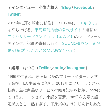
▼インタビュー 小野寺将人（
Blog
/
Facebook
/
Twitter
）
2015年に茅ヶ崎市に移住し、2017年に「
エキウミ
」
を立ち上げる。
東海岸商店会の公式サイト
の運営や、
アクセサリーブランドm'no【エムノ】
のウェブマーケ
ティング、記事の寄稿も行う（
SUUMOタウン「まだ
茅ヶ崎に行ったことのないあなたへ」
）。
▼編集 はつこ（
Twitter
／
note
／
Instagram
）
1995年生まれ。茅ヶ崎出身のフリーライター。大学
卒業後、EC事業者に入社。2018年にフリーランスへ
転身。主に商品やサービスの紹介記事を執筆。noteに
てコラム、エッセイ、小説を更新。38℃を文章の設
定温度とし、熱すぎず、半身浴のようにじんわりあた