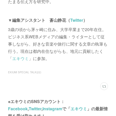
たまる伝え方を研究中。
▼編集アシスタント 蒼山静花（
Twitter
）
3歳の頃から茅ヶ崎に住み、大学卒業まで20年在住。
ビジネス系WEBメディアの編集・ライターとして従
事しながら、好きな音楽や旅行に関する文章の執筆も
行う。現在は都内在住ながらも、地元に貢献したく
「
エキウミ
」に参加。
EKIUMI SPECIAL TALK
(
22
)
※エキウミのSNSアカウント：
Facebook
,
Twitter
,
Instagram
で「
エキウミ
」の最新情
報を受け取れます！