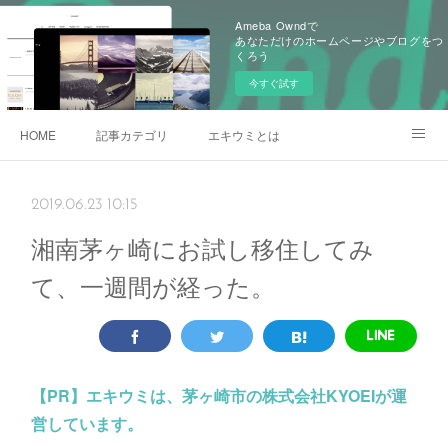
Ameba Owndで
あなただけのホームページやブログをつ
くろう
今すぐ試す
HOME
記事カテゴリ
エキウミとは
雄三通りの写真
2019.06.23 10:15
湘南茅ヶ崎にお試し移住してみ
て、一週間が経った。
【PR】
エキウミは、茅ヶ崎市の株式会社KYOEIが運
営しています。