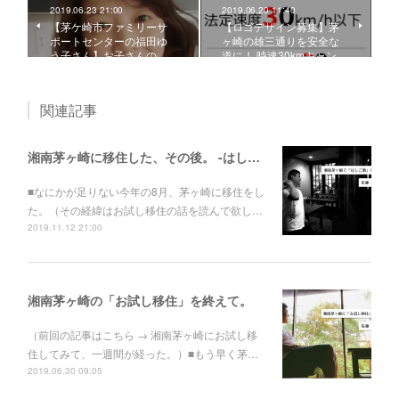
2019.06.23 21:00
2019.06.20 11:40
【茅ケ崎市ファミリーサ
【ロゴデザイン募集】茅
ポートセンターの福田ゆ
ヶ崎の雄三通りを安全な
う子さん】お子さんの…
道に！ 時速30kmキャン…
関連記事
湘南茅ヶ崎に移住した、その後。 -はしご酒編-
■なにかが足りない今年の8月、茅ヶ崎に移住をし
た。（その経緯はお試し移住の話を読んで欲し…
2019.11.12 21:00
湘南茅ヶ崎の「お試し移住」を終えて。
（前回の記事はこちら → 湘南茅ヶ崎にお試し移
住してみて、一週間が経った。）■もう早く茅…
2019.06.30 09:05