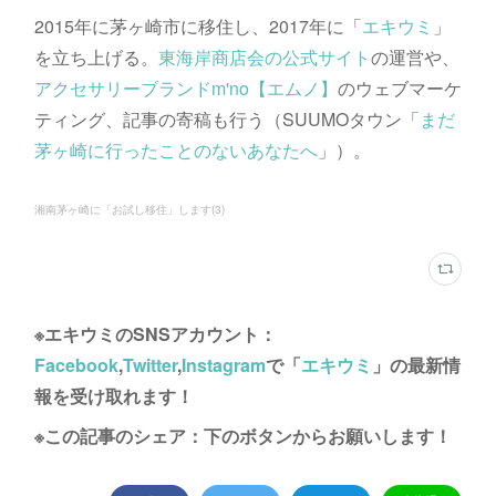
2015年に茅ヶ崎市に移住し、2017年に「
エキウミ
」
を立ち上げる。
東海岸商店会の公式サイト
の運営や、
アクセサリーブランドm'no【エムノ】
のウェブマーケ
ティング、記事の寄稿も行う（SUUMOタウン「
まだ
茅ヶ崎に行ったことのないあなたへ
」）。
湘南茅ヶ崎に「お試し移住」します
(
3
)
※エキウミのSNSアカウント：
Facebook
,
Twitter
,
Instagram
で「
エキウミ
」の最新情
報を受け取れます！
※この記事のシェア：下のボタンからお願いします！