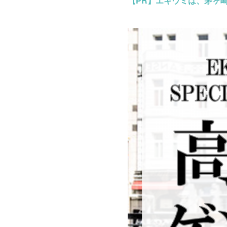
【PR】
エキウミは、茅ヶ崎