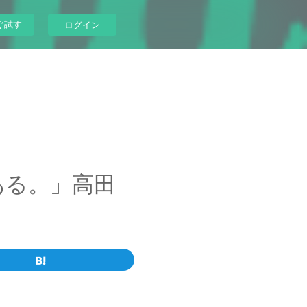
ぐ試す
ログイン
ある。」高田