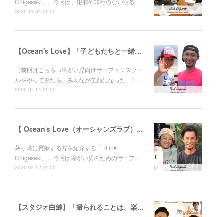
Chigasaki」。今回は、犯罪や非行のない明る…
2020.11.04 21:00
【Ocean's Love】「子どもたちと一緒に成長していきたい。」伊東"あびる"花江さんと伊藤良師さん
（前回はこちら→障がい児向けサーフィンスクー
ルをやってみたら、みんなが笑顔になった。）…
2020.07.14 21:00
【 Ocean's Love（オーシャンズラブ）】障がい児向けサーフィンスクールをやってみたら、みんなが笑顔になった。伊東“あびる”花江さんと伊藤良師さん
茅ヶ崎に貢献する方を紹介する「Think
Chigasaki」。今回は障がい児のためのサーフ…
2020.07.12 21:00
【スタジオ白鯨】「撮られることは、楽しい。」人に喜んでもらえて、自分たちも成長できることをする