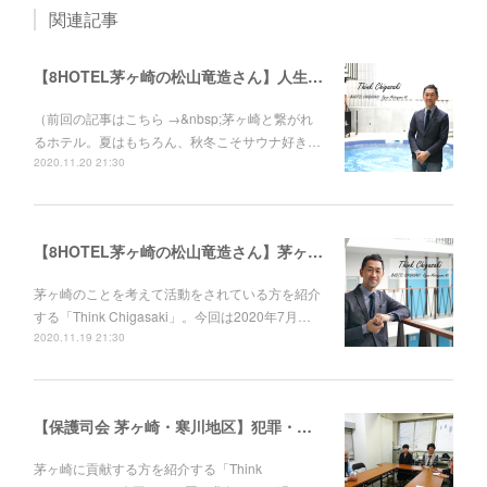
関連記事
【8HOTEL茅ヶ崎の松山竜造さん】人生を変えた、社長との再会。ゼットンから湘南レーベルへ。
（前回の記事はこちら →&nbsp;茅ヶ崎と繋がれ
るホテル。夏はもちろん、秋冬こそサウナ好き…
2020.11.20 21:30
【8HOTEL茅ヶ崎の松山竜造さん】茅ヶ崎と繋がれるホテル。夏はもちろん、秋冬こそサウナ好きに来て欲しい。
茅ヶ崎のことを考えて活動をされている方を紹介
する「Think Chigasaki」。今回は2020年7月…
2020.11.19 21:30
【保護司会 茅ヶ崎・寒川地区】犯罪・非行から立ち直ろうとする人に、寄り添う人がいます。保護司の板坂光明さん、戸井田 慎さん
茅ヶ崎に貢献する方を紹介する「Think