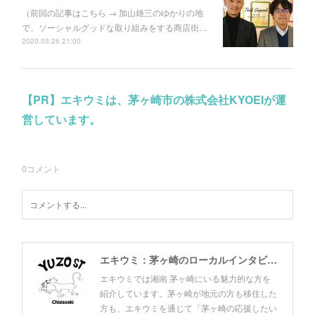
（前回の記事はこちら → 加山雄三のゆかりの地
で、ソーシャルグッドな取り組みをする商店街…
2020.03.26 21:00
【PR】エキウミは、茅ヶ崎市の株式会社KYOEIが運
営しています。
0
コメント
エキウミ：茅ヶ崎のローカルインタビューメディア
エキウミでは湘南 茅ヶ崎にいる魅力的な方を
紹介しています。茅ヶ崎が地元の方も移住した
方も、エキウミを通じて「茅ヶ崎の応援したい