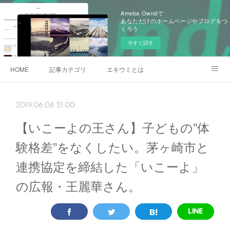
Ameba Owndで
あなただけのホームページやブログをつ
くろう
今すぐ試す
HOME
記事カテゴリ
エキウミとは
雄三通りの写真
2019.06.06 21:00
【いこーよの王さん】子どもの”体
験格差”をなくしたい。茅ヶ崎市と
連携協定を締結した「いこーよ」
の広報・王麗華さん。