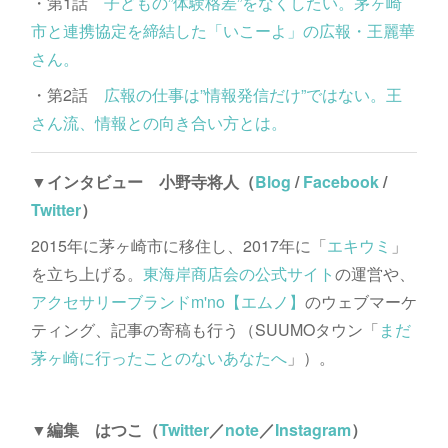
・第1話
子どもの”体験格差”をなくしたい。茅ヶ崎
市と連携協定を締結した「いこーよ」の広報・王麗華
さん。
・第2話
広報の仕事は”情報発信だけ”ではない。王
さん流、情報との向き合い方とは。
▼インタビュー 小野寺将人（
Blog
/
Facebook
/
Twitter
）
2015年に茅ヶ崎市に移住し、2017年に「
エキウミ
」
を立ち上げる。
東海岸商店会の公式サイト
の運営や、
アクセサリーブランドm'no【エムノ】
のウェブマーケ
ティング、記事の寄稿も行う（SUUMOタウン「
まだ
茅ヶ崎に行ったことのないあなたへ
」）。
▼編集 はつこ（
Twitter
／
note
／
Instagram
）