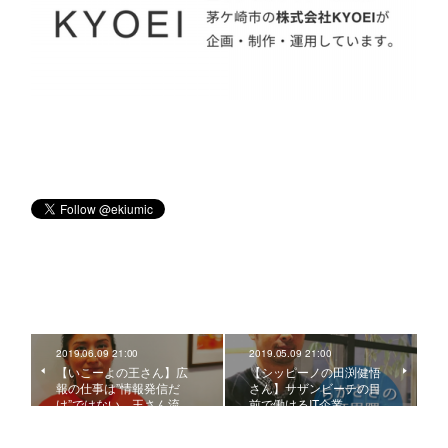
2019.06.09 21:00
2019.05.09 21:00
【いこーよの王さん】広
【シッピーノの田渕健悟
報の仕事は”情報発信だ
さん】サザンビーチの目
け”ではない。王さん流…
前で働けるIT企業