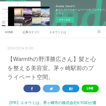
Ameba Owndで
あなただけのホームページやブログをつ
くろう
今すぐ試す
HOME
記事カテゴリ
エキウミとは
雄三通りの写真
2019.02.24 21:00
【Warmthの野澤勝広さん】髪と心
を整える美容室。茅ヶ崎駅前のプ
ライベート空間。
【PR】
エキウミは、茅ヶ崎市の株式会社KYOEIが運