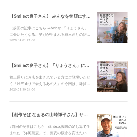
【Smileの良子さん】 みんなを笑顔にする手段は、たまたまお店を出すことでした
（前回の記事はこちら →&nbsp;「りょうさん」
に会いたくなる。笑顔が生まれる雄三通りの雑…
2020.04.01 21:00
【Smileの良子さん】「りょうさん」に会いたくなる。笑顔が生まれる雄三通りの雑貨屋。
雄三通りにお店を出されている方にご登場いただ
く「雄三通りで会えるあの人」の今回は、雑貨…
2020.03.30 21:00
【創作そば なぁるの山崎祥平さん】サラリーマン、自衛隊を経て、蕎麦屋の店主へ
※前回の記事はこちら →&nbsp;興味の足し算で生
まれた「洋風蕎麦」で、蕎麦の概念を変えたい…