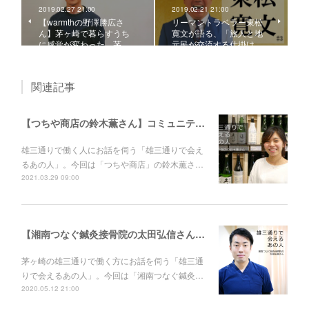
2019.02.27 21:00
2019.02.21 21:00
【warmthの野澤勝広さ
リーマントラベラー東松
ん】茅ヶ崎で暮らすうち
寛文が語る、「旅人と地
に感覚が変わった。茅…
元民が交流する仕掛け…
関連記事
【つちや商店の鈴木薫さん】コミュニティスペース“かどうち”で茅ヶ崎を盛り上げたい！ クラウドファンディングに挑戦する創業63年目の酒屋。
雄三通りで働く人にお話を伺う「雄三通りで会え
るあの人」。今回は「つちや商店」の鈴木薫さ…
2021.03.29 09:00
【湘南つなぐ鍼灸接骨院の太田弘信さん】「最初に相談できる場所でありたい。」鍼灸、接骨院、トレーナーの3役を担う。
茅ヶ崎の雄三通りで働く方にお話を伺う「雄三通
りで会えるあの人」。今回は「湘南つなぐ鍼灸…
2020.05.12 21:00