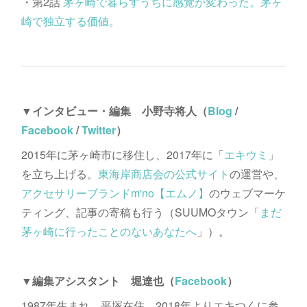
・第2話
茅ヶ崎で暮らすうちに感覚が変わった。茅ヶ
崎で独立する価値。
▼インタビュー・編集 小野寺将人（
Blog
/
Facebook
/
Twitter
）
2015年に茅ヶ崎市に移住し、2017年に「
エキウミ
」
を立ち上げる。
東海岸商店会の公式サイト
の運営や、
アクセサリーブランドm'no【エムノ】
のウェブマーケ
ティング、記事の寄稿も行う（SUUMOタウン「
まだ
茅ヶ崎に行ったことのないあなたへ
」）。
▼編集アシスタント 堀達也（
Facebook
）
1987年生まれ。平塚在住。2018年よりエキつくに参