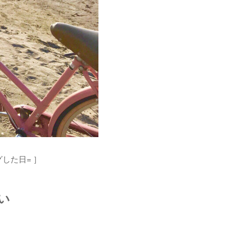
した日= ］
い