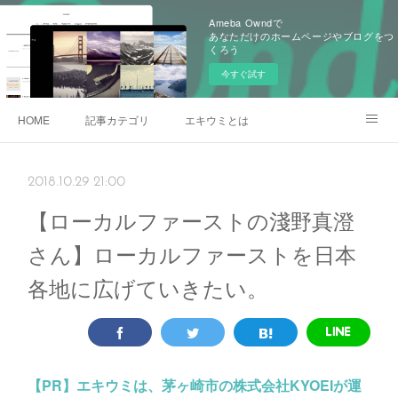
Ameba Owndで
あなただけのホームページやブログをつ
くろう
今すぐ試す
HOME
記事カテゴリ
エキウミとは
雄三通りの写真
2018.10.29 21:00
【ローカルファーストの淺野真澄
さん】ローカルファーストを日本
各地に広げていきたい。
【PR】
エキウミは、茅ヶ崎市の株式会社KYOEIが運