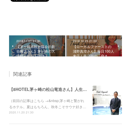
2018.11.01 21:00
2018.10.25 21:00
【茅ヶ崎市観光協会の新
【ローカルファーストの
谷雅之さん】茅ヶ崎の大
淺野真澄さん】毎日100人
規模イベント仕掛人。
来店！商店街の「空き…
関連記事
【8HOTEL茅ヶ崎の松山竜造さん】人生を変えた、社長との再会。ゼットンから湘南レーベルへ。
（前回の記事はこちら →&nbsp;茅ヶ崎と繋がれ
るホテル。夏はもちろん、秋冬こそサウナ好き…
2020.11.20 21:30