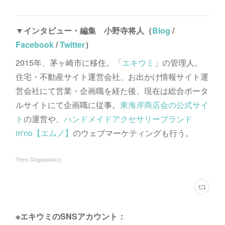
▼インタビュー・編集 小野寺将人（
Blog
/
Facebook
/
Twitter
）
2015年、茅ヶ崎市に移住。「
エキウミ
」の管理人。
住宅・不動産サイト運営会社、お出かけ情報サイト運
営会社にて営業・企画職を経た後、現在は総合ポータ
ルサイトにて企画職に従事。
東海岸商店会の公式サイ
ト
の運営や、
ハンドメイドアクセサリーブランド
m'no【エムノ】
のウェブマーケティングも行う。
Think Chigasaki
(
42
)
※エキウミのSNSアカウント：