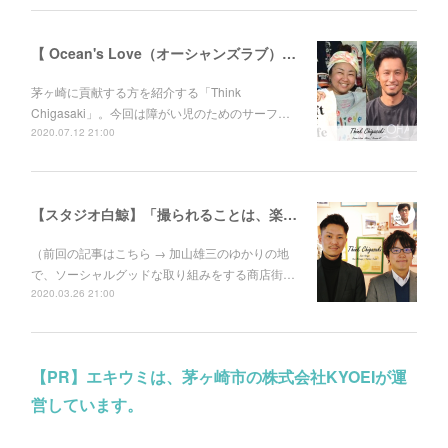
【 Ocean's Love（オーシャンズラブ）】障がい児向けサーフィンスクールをやってみたら、みんなが笑顔になった。伊東“あびる”花江さんと伊藤良師さん
茅ヶ崎に貢献する方を紹介する「Think
Chigasaki」。今回は障がい児のためのサーフ…
2020.07.12 21:00
【スタジオ白鯨】「撮られることは、楽しい。」人に喜んでもらえて、自分たちも成長できることをする
（前回の記事はこちら → 加山雄三のゆかりの地
で、ソーシャルグッドな取り組みをする商店街…
2020.03.26 21:00
【PR】エキウミは、茅ヶ崎市の株式会社KYOEIが運
営しています。