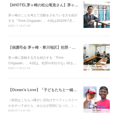
【8HOTEL茅ヶ崎の松山竜造さん】茅ヶ崎と繋がれるホテル。夏はもちろん、秋冬こそサウナ好きに来て欲しい。
茅ヶ崎のことを考えて活動をされている方を紹介
する「Think Chigasaki」。今回は2020年7月…
2020.11.19 21:30
【保護司会 茅ヶ崎・寒川地区】犯罪・非行から立ち直ろうとする人に、寄り添う人がいます。保護司の板坂光明さん、戸井田 慎さん
茅ヶ崎に貢献する方を紹介する「Think
Chigasaki」。今回は、犯罪や非行のない明る…
2020.11.04 21:00
【Ocean's Love】「子どもたちと一緒に成長していきたい。」伊東"あびる"花江さんと伊藤良師さん
（前回はこちら→障がい児向けサーフィンスクー
ルをやってみたら、みんなが笑顔になった。）…
2020.07.14 21:00