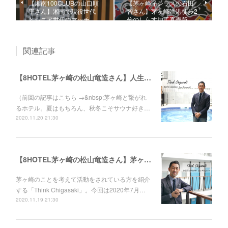
【湘南100CLUBの山口順
【茅ヶ崎イシラスの石田
平さん】湘南で現役世代
智さん】茅ヶ崎漁港徒歩2
とシニア世代のマッチ…
分のしらす加工直売所…
関連記事
【8HOTEL茅ヶ崎の松山竜造さん】人生を変えた、社長との再会。ゼットンから湘南レーベルへ。
（前回の記事はこちら →&nbsp;茅ヶ崎と繋がれ
るホテル。夏はもちろん、秋冬こそサウナ好き…
2020.11.20 21:30
【8HOTEL茅ヶ崎の松山竜造さん】茅ヶ崎と繋がれるホテル。夏はもちろん、秋冬こそサウナ好きに来て欲しい。
茅ヶ崎のことを考えて活動をされている方を紹介
する「Think Chigasaki」。今回は2020年7月…
2020.11.19 21:30