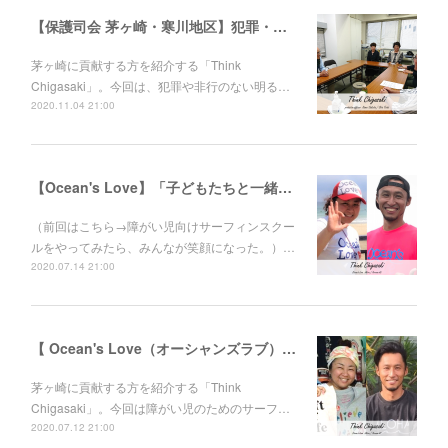
【保護司会 茅ヶ崎・寒川地区】犯罪・非行から立ち直ろうとする人に、寄り添う人がいます。保護司の板坂光明さん、戸井田 慎さん
茅ヶ崎に貢献する方を紹介する「Think
Chigasaki」。今回は、犯罪や非行のない明る…
2020.11.04 21:00
【Ocean's Love】「子どもたちと一緒に成長していきたい。」伊東"あびる"花江さんと伊藤良師さん
（前回はこちら→障がい児向けサーフィンスクー
ルをやってみたら、みんなが笑顔になった。）…
2020.07.14 21:00
【 Ocean's Love（オーシャンズラブ）】障がい児向けサーフィンスクールをやってみたら、みんなが笑顔になった。伊東“あびる”花江さんと伊藤良師さん
茅ヶ崎に貢献する方を紹介する「Think
Chigasaki」。今回は障がい児のためのサーフ…
2020.07.12 21:00