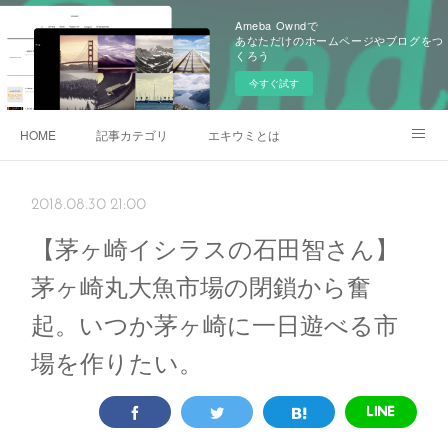
Ameba Owndで
あなただけのホームページやブログをつ
くろう
今すぐ試す
HOME
記事カテゴリ
エキウミとは
雄三通りの写真
2018.08.30 21:00
【茅ヶ崎イシラスの石田智さん】
茅ヶ崎丸大魚市場の閉鎖から奮
起。いつか茅ヶ崎に一日遊べる市
場を作りたい。