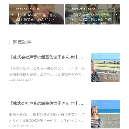
2023.08.15 21:30
2023.07.31 21:30
【KOKUAの疋田 裕二さん
【株式会社コルの福元雅
#2】防災を「めんどくさ
和さん #2】自己満足で終
いこと」から「価値の…
わらせない。社会課題…
関連記事
【株式会社声音の飯室佐世子さん #2】自分の人生に感動し、大切な人に声を遺してほしい。オリジナルBOOK制作サービス『人生のベスト盤』に込めた思い。
（前回の記事はこちら→都心のフリーライターか
ら湘南移住と起業。全力を出せる環境を求めて…
2023.12.05 22:37
【株式会社声音の飯室佐世子さん #1】都心のフリーライターから湘南移住と起業。全力を出せる環境を求めてたどり着いた、ゆとりのある生き方とは？
湘南を拠点に、取材記事の制作や自社事業として
オリジナルBOOK制作サービス「人生のベスト…
2023.12.04 22:09