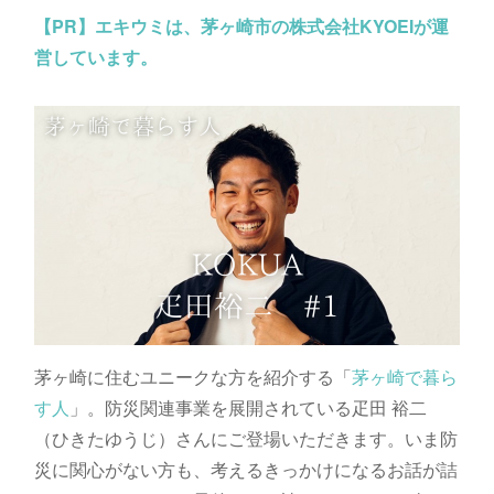
【PR】
エキウミは、茅ヶ崎市の株式会社KYOEIが運
営しています。
茅ヶ崎に住むユニークな方を紹介する「
茅ヶ崎で暮ら
す人
」。防災関連事業を展開されている疋田 裕二
（ひきたゆうじ）さんにご登場いただきます。いま防
災に関心がない方も、考えるきっかけになるお話が詰