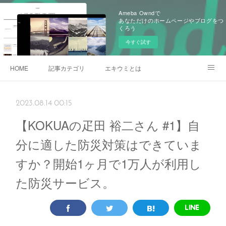
Ameba Owndで
あなただけのホームページやブログをつ
くろう
今すぐ試す
HOME
記事カテゴリ
エキウミとは
雄三通りの写真
2023.08.14 00:15
【KOKUAの疋田 裕二さん #1】自
分に適した防災対策はできていま
すか？開始1ヶ月で1万人が利用し
た防災サービス。