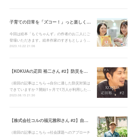
子育ての日常を「ズコー！」っと楽しくする絵本「もぐちゃんず」／絵本作家すぎもとしょうこ×イラストレーターほそのみき
今回は絵本「もぐちゃんず」の作者のお二人にご
登場いただきます。絵本作家のすぎもとしょう…
2023.10.22 21:06
【KOKUAの疋田 裕二さん #2】防災を「めんどくさいこと」から「価値のあること」へ。
（前回の記事はこちら→自分に適した防災対策は
できていますか？開始1ヶ月で1万人が利用した…
2023.08.15 21:30
【株式会社コルの福元雅和さん #2】自己満足で終わらせない。社会課題に取り組むときの心構えとは。
（前回の記事はこちら→社会課題へのアプローチ