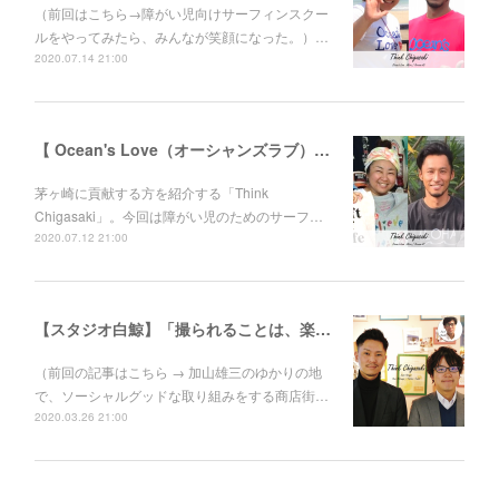
（前回はこちら→障がい児向けサーフィンスクー
ルをやってみたら、みんなが笑顔になった。）…
2020.07.14 21:00
【 Ocean's Love（オーシャンズラブ）】障がい児向けサーフィンスクールをやってみたら、みんなが笑顔になった。伊東“あびる”花江さんと伊藤良師さん
茅ヶ崎に貢献する方を紹介する「Think
Chigasaki」。今回は障がい児のためのサーフ…
2020.07.12 21:00
【スタジオ白鯨】「撮られることは、楽しい。」人に喜んでもらえて、自分たちも成長できることをする
（前回の記事はこちら → 加山雄三のゆかりの地
で、ソーシャルグッドな取り組みをする商店街…
2020.03.26 21:00