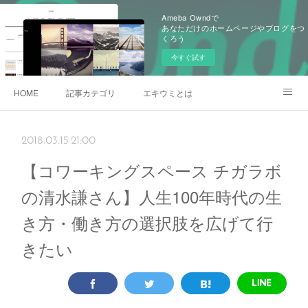
Ameba Owndで
あなただけのホームページやブログをつ
くろう
今すぐ試す
HOME
記事カテゴリ
エキウミとは
雄三通りの写真
2018.03.15 21:00
【コワーキングスペース チガラボ
の清水謙さん】人生100年時代の生
き方・働き方の選択肢を広げて行
きたい