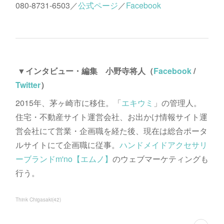
080-8731-6503／
公式ページ
／
Facebook
▼インタビュー・編集 小野寺将人（
Facebook
/
Twitter
）
2015年、茅ヶ崎市に移住。「
エキウミ
」の管理人。
住宅・不動産サイト運営会社、お出かけ情報サイト運
営会社にて営業・企画職を経た後、現在は総合ポータ
ルサイトにて企画職に従事。
ハンドメイドアクセサリ
ーブランドm'no【エムノ】
のウェブマーケティングも
行う。
Think Chigasaki
(
42
)