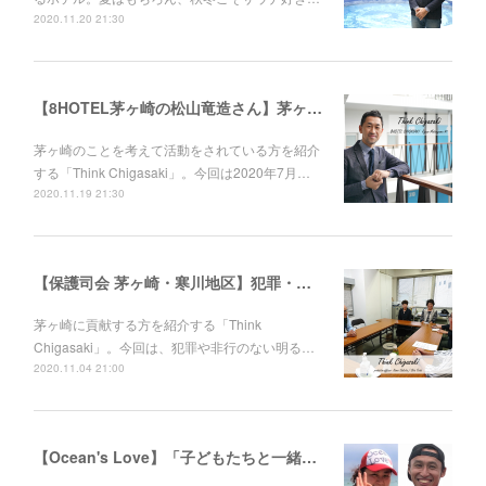
2020.11.20 21:30
【8HOTEL茅ヶ崎の松山竜造さん】茅ヶ崎と繋がれるホテル。夏はもちろん、秋冬こそサウナ好きに来て欲しい。
茅ヶ崎のことを考えて活動をされている方を紹介
する「Think Chigasaki」。今回は2020年7月…
2020.11.19 21:30
【保護司会 茅ヶ崎・寒川地区】犯罪・非行から立ち直ろうとする人に、寄り添う人がいます。保護司の板坂光明さん、戸井田 慎さん
茅ヶ崎に貢献する方を紹介する「Think
Chigasaki」。今回は、犯罪や非行のない明る…
2020.11.04 21:00
【Ocean's Love】「子どもたちと一緒に成長していきたい。」伊東"あびる"花江さんと伊藤良師さん