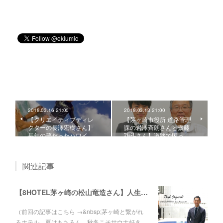
2018.03.16 21:00
2018.03.13 21:00
【クリエイティブディレ
【茅ヶ崎市役所 道路管理
クターの長澤宏樹さん】
課の岩澤斉朗さんと齋藤
長年の夢だったハワイ…
翔斗さん】道路で困っ…
関連記事
【8HOTEL茅ヶ崎の松山竜造さん】人生を変えた、社長との再会。ゼットンから湘南レーベルへ。
（前回の記事はこちら →&nbsp;茅ヶ崎と繋がれ
るホテル。夏はもちろん、秋冬こそサウナ好き…