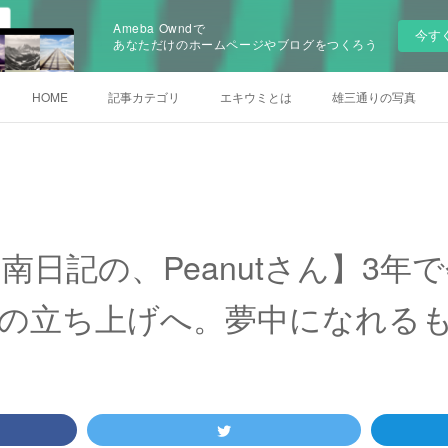
Ameba Owndで
今す
あなただけのホームページやブログをつくろう
HOME
記事カテゴリ
エキウミとは
雄三通りの写真
の湘南日記の、Peanutさん】3
の立ち上げへ。夢中になれる