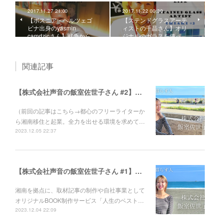
2017.11.27 21:00
2017.11.22 00:30
【ボスニア・ヘルツェゴ
【ステンドグラスアーテ
ビナ出身のyasmin
ィストの千晶さん】オリ
camdzicさん】戦争から…
ジナルのガラスを使っ…
関連記事
【株式会社声音の飯室佐世子さん #2】自分の人生に感動し、大切な人に声を遺してほしい。オリジナルBOOK制作サービス『人生のベスト盤』に込めた思い。
（前回の記事はこちら→都心のフリーライターか
ら湘南移住と起業。全力を出せる環境を求めて…
2023.12.05 22:37
【株式会社声音の飯室佐世子さん #1】都心のフリーライターから湘南移住と起業。全力を出せる環境を求めてたどり着いた、ゆとりのある生き方とは？
湘南を拠点に、取材記事の制作や自社事業として
オリジナルBOOK制作サービス「人生のベスト…
2023.12.04 22:09