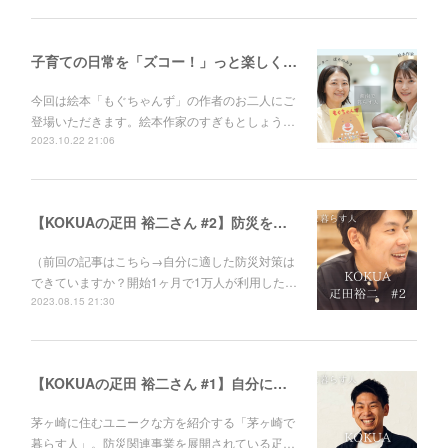
子育ての日常を「ズコー！」っと楽しくする絵本「もぐちゃんず」／絵本作家すぎもとしょうこ×イラストレーターほそのみき
今回は絵本「もぐちゃんず」の作者のお二人にご
登場いただきます。絵本作家のすぎもとしょう…
2023.10.22 21:06
【KOKUAの疋田 裕二さん #2】防災を「めんどくさいこと」から「価値のあること」へ。
（前回の記事はこちら→自分に適した防災対策は
できていますか？開始1ヶ月で1万人が利用した…
2023.08.15 21:30
【KOKUAの疋田 裕二さん #1】自分に適した防災対策はできていますか？開始1ヶ月で1万人が利用した防災サービス。
茅ヶ崎に住むユニークな方を紹介する「茅ヶ崎で
暮らす人」。防災関連事業を展開されている疋…