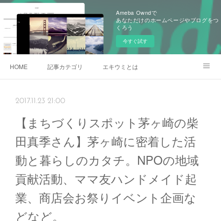
Ameba Owndで
あなただけのホームページやブログをつ
くろう
今すぐ試す
HOME
記事カテゴリ
エキウミとは
雄三通りの写真
2017.11.23 21:00
【まちづくりスポット茅ヶ崎の柴
田真季さん】茅ヶ崎に密着した活
動と暮らしのカタチ。NPOの地域
貢献活動、ママ友ハンドメイド起
業、商店会お祭りイベント企画な
どなど。